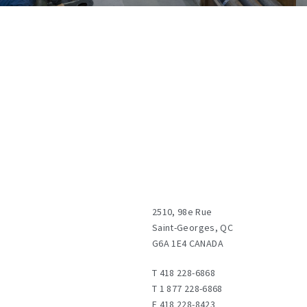
2510, 98e Rue
Saint-Georges, QC
G6A 1E4 CANADA
T
418 228-6868
T
1 877 228-6868
F
418 228-8423