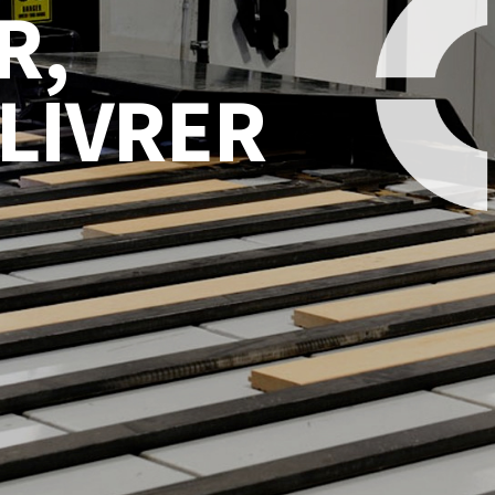
R,
 LIVRER