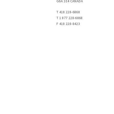
G6A 1E4 CANADA
T
418 228-6868
T
1 877 228-6868
F
418 228-8423